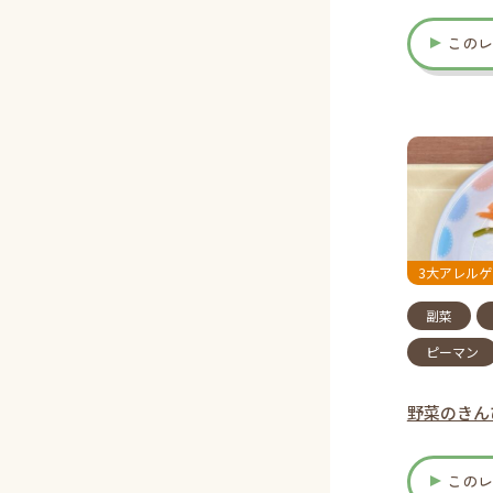
この
3大アレル
副菜
ピーマン
野菜のきん
この