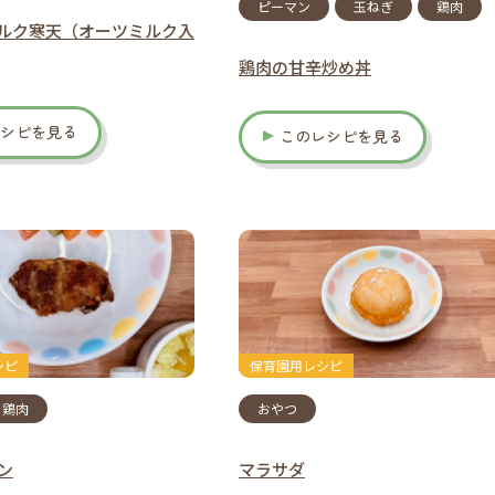
ピーマン
玉ねぎ
鶏肉
ルク寒天（オーツミルク入
鶏肉の甘辛炒め丼
レシピを見る
このレシピを見る
シピ
保育園用レシピ
鶏肉
おやつ
ン
マラサダ