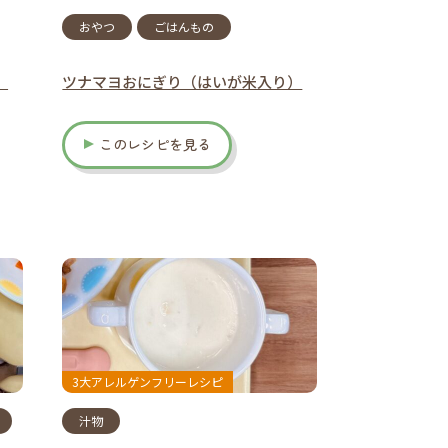
おやつ
ごはんもの
）
ツナマヨおにぎり（はいが米入り）
このレシピを見る
3大アレルゲンフリーレシピ
汁物