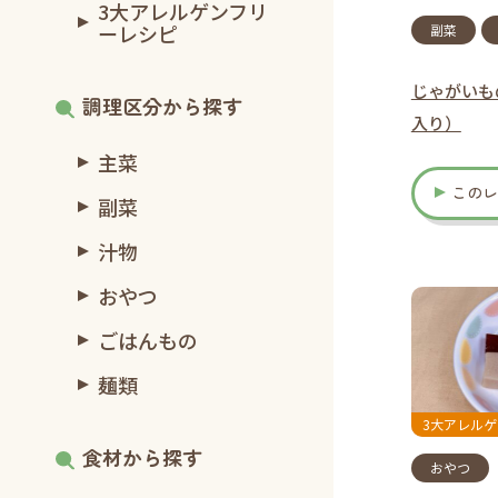
3大アレルゲンフリ
ーレシピ
副菜
じゃがいも
調理区分から探す
入り）
主菜
この
副菜
汁物
おやつ
ごはんもの
麺類
3大アレル
食材から探す
おやつ