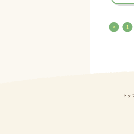
<
1
トッ