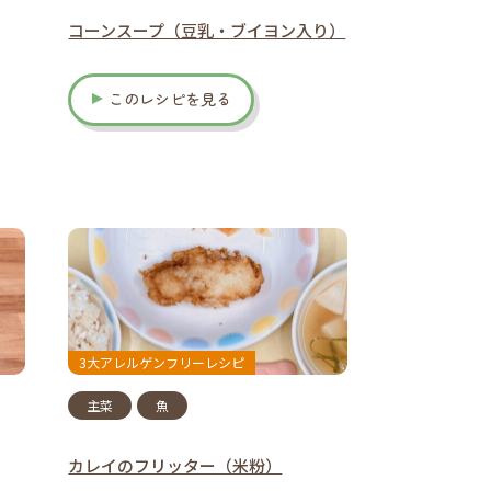
コーンスープ（豆乳・ブイヨン入り）
このレシピを見る
3大アレルゲンフリーレシピ
主菜
魚
カレイのフリッター（米粉）