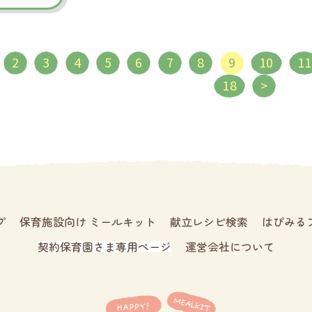
2
3
4
5
6
7
8
9
10
11
18
>
プ
保育施設向け ミールキット
献立レシピ検索
はぴみる
契約保育園さま専用ページ
運営会社について