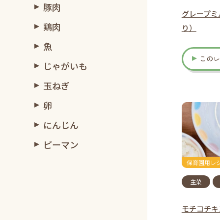
豚肉
グレープミ
鶏肉
り）
魚
この
じゃがいも
玉ねぎ
卵
にんじん
ピーマン
保育園用レ
主菜
モチコチキ