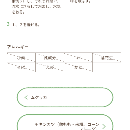
細切りにし、それぞれ茹で、
味を飛ばす。
流水にさらして冷まし、水気
を絞る。
１、２を混ぜる。
アレルギー
小麦
乳成分
卵
落花生
そば
えび
かに
ムケッカ
チキンカツ（鶏もも・米粉、コーン
フレーク）