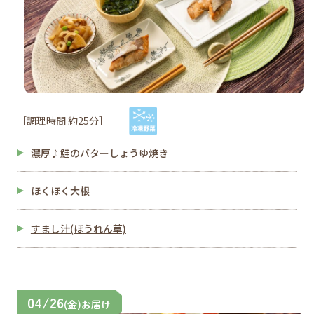
［調理時間 約25分］
濃厚♪鮭のバターしょうゆ焼き
ほくほく大根
すまし汁(ほうれん草)
04/26
(金)お届け