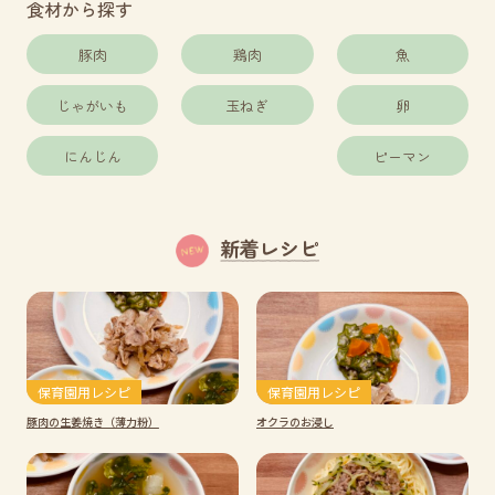
食材から探す
豚肉
鶏肉
魚
じゃがいも
玉ねぎ
卵
にんじん
ピーマン
新着レシピ
保育園用レシピ
保育園用レシピ
豚肉の生姜焼き（薄力粉）
オクラのお浸し