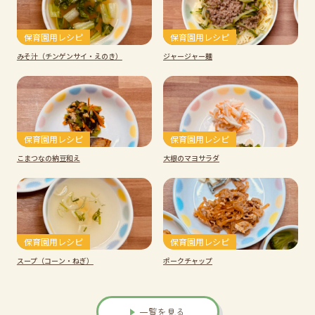
保育園用レシピ
保育園用レシピ
みそ汁（チンゲンサイ・えのき）
ジャージャー麺
保育園用レシピ
保育園用レシピ
こまつなの納豆和え
大根のマヨサラダ
保育園用レシピ
保育園用レシピ
スープ（コーン・ねぎ）
ポークチャップ
一覧を見る