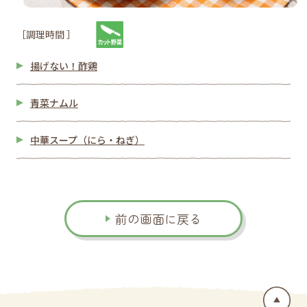
［調理時間 ］
揚げない！酢鶏
青菜ナムル
中華スープ（にら・ねぎ）
前の画面に戻る