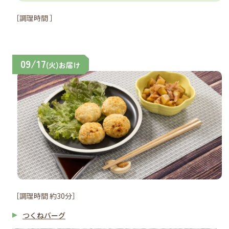
［調理時間 ］
09/17
(火)お届け
［調理時間 約30分］
つくねバーグ