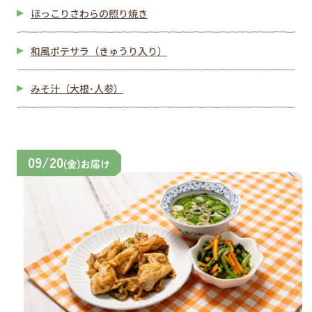
ほっこりさわらの照り焼き
和風ポテサラ（きゅうり入り）
みそ汁（大根･人参）
09/20
(金)お届け