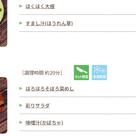
ほくほく大根
すまし汁(ほうれん草)
［調理時間 約20分］
ほろほろそぼろ菜めし
彩りサラダ
味噌汁(かぼちゃ)