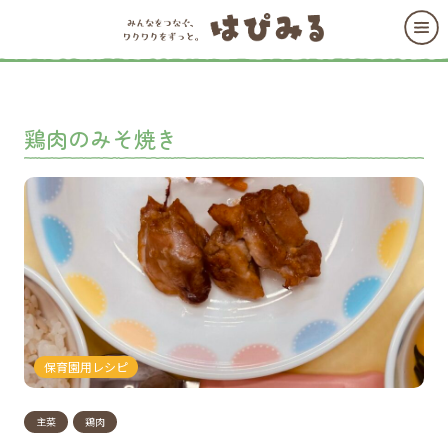
鶏肉のみそ焼き
保育園用レシピ
主菜
鶏肉