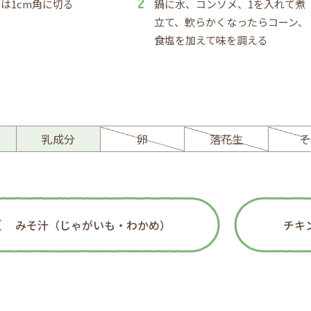
は1cm角に切る
鍋に水、コンソメ、1を入れて煮
立て、軟らかくなったらコーン、
食塩を加えて味を調える
ー
乳成分
卵
落花生
そ
みそ汁（じゃがいも・わかめ）
チキ