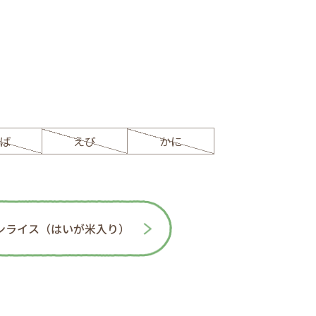
ば
えび
かに
ンライス（はいが米入り）