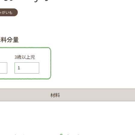
ゃがいも
味料分量
3歳以上児
材料