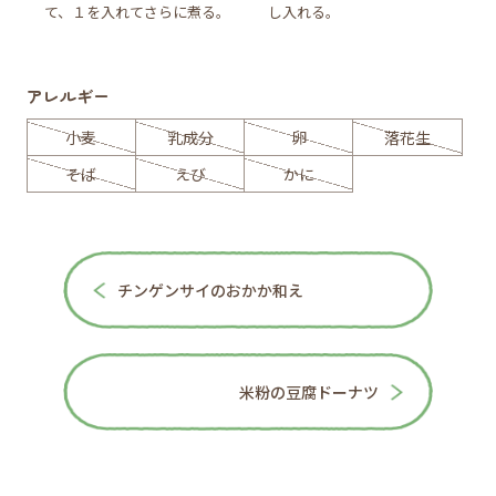
て、１を入れてさらに煮る。
し入れる。
アレルギー
小麦
乳成分
卵
落花生
そば
えび
かに
チンゲンサイのおかか和え
米粉の豆腐ドーナツ