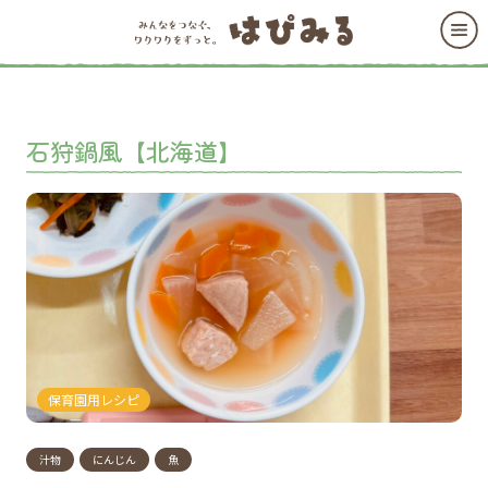
石狩鍋風【北海道】
保育園用レシピ
汁物
にんじん
魚