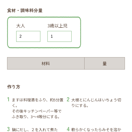
食材・調味料分量
大人
3歳以上児
材料
量
作り方
ますは料理酒をふり、約5分置
大根とにんじんはいちょう切
く。
りにする。
その後キッチンペーパー等で
ふき取り、3～4等分にする。
鍋にだし、２を入れて煮た
軟らかくなったらみそを溶か