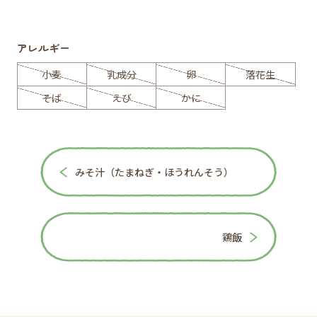
アレルギー
小麦
乳成分
卵
落花生
そば
えび
かに
みそ汁（たまねぎ・ほうれんそう）
鶏飯