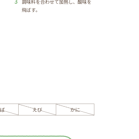
調味料を合わせて加熱し、酸味を
飛ばす。
ば
えび
かに