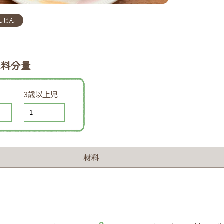
んじん
味料分量
3歳以上児
材料