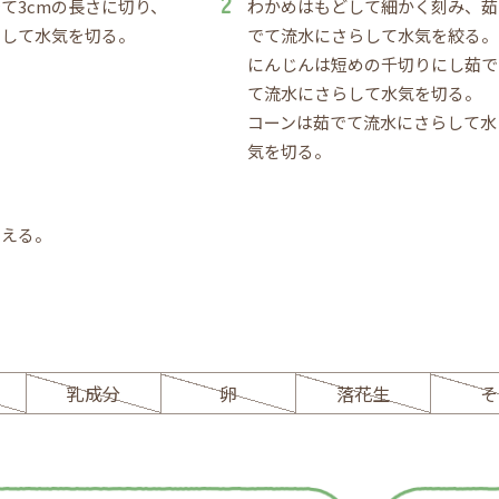
て3cmの長さに切り、
わかめはもどして細かく刻み、茹
らして水気を切る。
でて流水にさらして水気を絞る。
にんじんは短めの千切りにし茹で
て流水にさらして水気を切る。
コーンは茹でて流水にさらして水
気を切る。
和える。
ー
乳成分
卵
落花生
そ