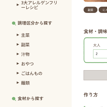
3大アレルゲンフリ
ーレシピ
副菜
に
調理区分から探す
食材・調
主菜
副菜
大人
汁物
おやつ
ごはんもの
麺類
作り方
食材から探す