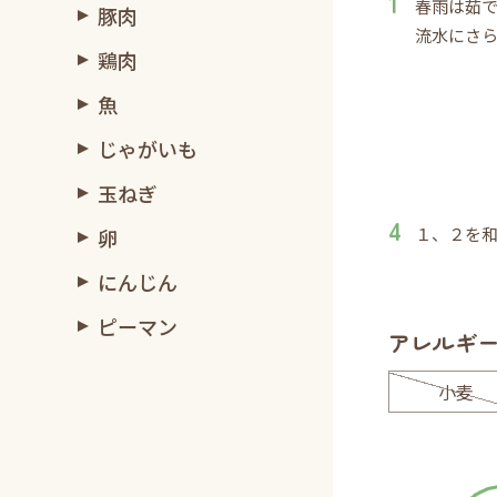
春雨は茹で
豚肉
流水にさ
鶏肉
魚
じゃがいも
玉ねぎ
１、２を
卵
にんじん
ピーマン
アレルギ
小麦