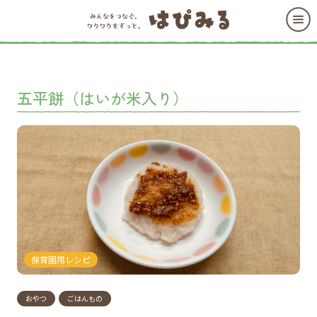
五平餅（はいが米入り）
保育園用レシピ
おやつ
ごはんもの