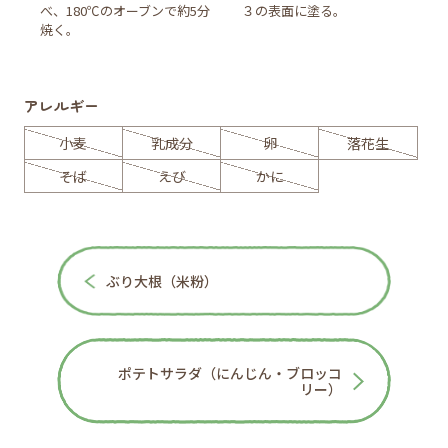
べ、180℃のオーブンで約5分
３の表面に塗る。
焼く。
アレルギー
小麦
乳成分
卵
落花生
そば
えび
かに
ぶり大根（米粉）
ポテトサラダ（にんじん・ブロッコ
リー）