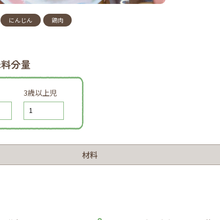
にんじん
鶏肉
味料分量
3歳以上児
材料