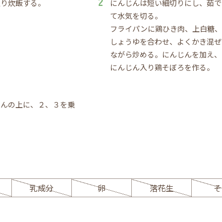
通り炊飯する。
にんじんは短い細切りにし、茹で
て水気を切る。
フライパンに鶏ひき肉、上白糖、
しょうゆを合わせ、よくかき混ぜ
ながら炒める。にんじんを加え、
にんじん入り鶏そぼろを作る。
はんの上に、２、３を乗
ー
乳成分
卵
落花生
そ