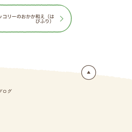
ッコリーのおかか和え（は
ぴふり）
ブログ