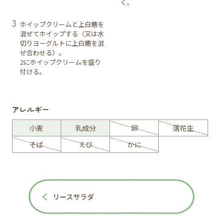
く。
ホイップクリームと上白糖を
混ぜてホイップする（又は水
切りヨーグルトに上白糖を混
ぜ合わせる）。
2にホイップクリームを盛り
付ける。
アレルギー
小麦
乳成分
卵
落花生
そば
えび
かに
リースサラダ