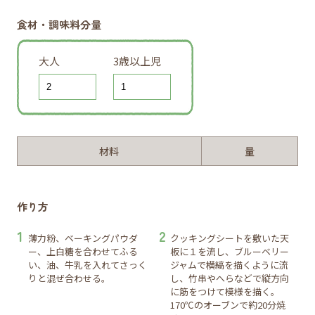
食材・調味料分量
大人
3歳以上児
材料
量
作り方
薄力粉、ベーキングパウダ
クッキングシートを敷いた天
ー、上白糖を合わせてふる
板に１を流し、ブルーベリー
い、油、牛乳を入れてさっく
ジャムで横縞を描くように流
りと混ぜ合わせる。
し、竹串やへらなどで縦方向
に筋をつけて模様を描く。
170℃のオーブンで約20分焼