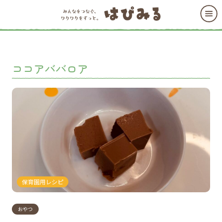
ココアババロア
保育園用レシピ
おやつ