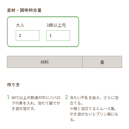
食材・調味料分量
大人
3歳以上児
材料
量
作り方
80℃以上の熱湯の中にババロ
冷たい牛乳を加え、さらに泡
アの素を入れ、泡だて器でか
立てる。
き混ぜ溶かす。
※強く泡立てるとムース風、
かき混ぜないとプリン風にな
る。