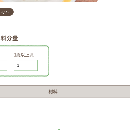
んじん
味料分量
3歳以上児
材料