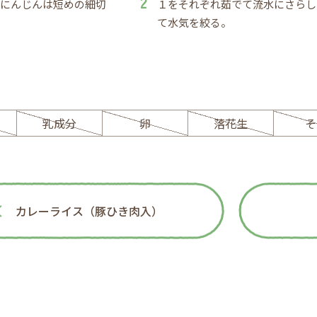
、にんじんは短めの細切
１をそれぞれ茹でて流水にさらし
。
て水気を絞る。
ー
乳成分
卵
落花生
そ
カレーライス（豚ひき肉入）