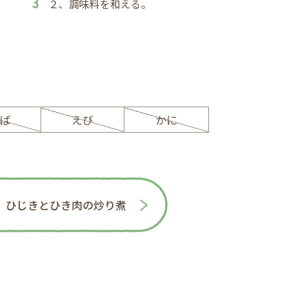
２、調味料を和える。
ば
えび
かに
ひじきとひき肉の炒り煮