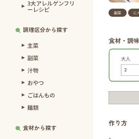
3大アレルゲンフリ
ーレシピ
副菜
に
調理区分から探す
食材・調
主菜
副菜
大人
汁物
おやつ
ごはんもの
麺類
作り方
食材から探す