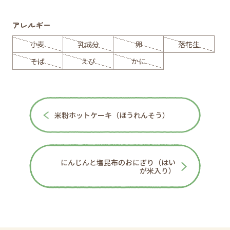
アレルギー
小麦
乳成分
卵
落花生
そば
えび
かに
米粉ホットケーキ（ほうれんそう）
にんじんと塩昆布のおにぎり（はい
が米入り）