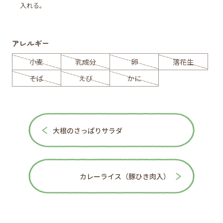
入れる。
アレルギー
小麦
乳成分
卵
落花生
そば
えび
かに
大根のさっぱりサラダ
カレーライス（豚ひき肉入）