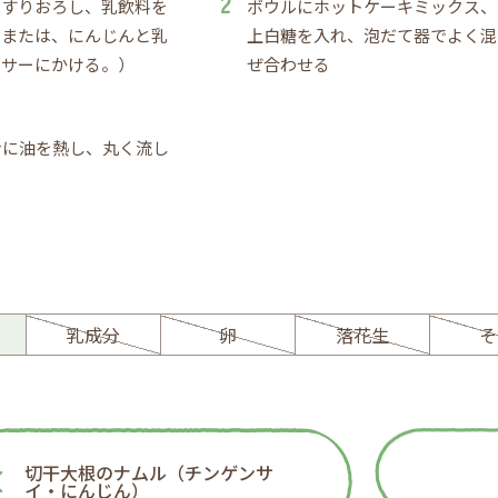
はすりおろし、乳飲料を
ボウルにホットケーキミックス、
（または、にんじんと乳
上白糖を入れ、泡だて器でよく混
キサーにかける。）
ぜ合わせる
ンに油を熱し、丸く流し
。
ー
乳成分
卵
落花生
そ
切干大根のナムル（チンゲンサ
イ・にんじん）