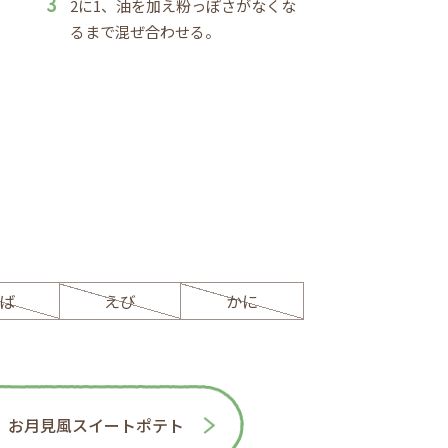
2に1、油を加え粉っぽさがなくな
るまで混ぜ合わせる。
ば
えび
かに
お月見風スイートポテト