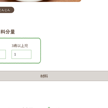
にんじん
味料分量
3歳以上児
材料