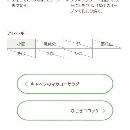
等で塗る。
板に３を並べ、180℃のオー
ブンで約10分焼く。
アレルギー
小麦
乳成分
卵
落花生
そば
えび
かに
キャベツのマカロニサラダ
ひじきコロッケ