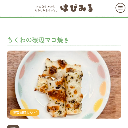
ちくわの磯辺マヨ焼き
保育園用レシピ
副菜