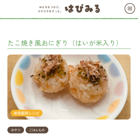
たこ焼き風おにぎり（はいが米入り）
保育園用レシピ
おやつ
ごはんもの