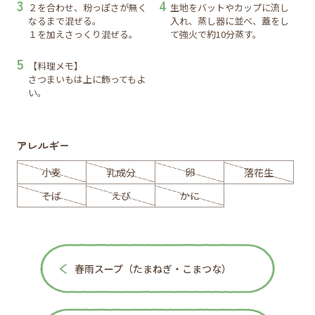
２を合わせ、粉っぽさが無く
生地をバットやカップに流し
なるまで混ぜる。
入れ、蒸し器に並べ、蓋をし
１を加えさっくり混ぜる。
て強火で約10分蒸す。
【料理メモ】
さつまいもは上に飾ってもよ
い。
アレルギー
小麦
乳成分
卵
落花生
そば
えび
かに
春雨スープ（たまねぎ・こまつな）