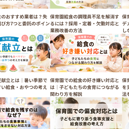
食のおすすめ業者は？失
保育園給食の調理員不足を解消す
保
選び方7つと委託のポイン
るには？採用・定着・欠勤対応と
デ
業務改善の方法
し
夏献立とは｜暑い季節で
保育園での給食の好き嫌い対応と
保
すい給食・おやつの考え
は｜子どもたちの食育につながる
を
関わり方を解説
法