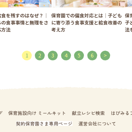
給食を残すのはなぜ？｜
保育園での偏食対応とは｜子ども
保
ちの食事事情と無理をさ
に寄り添う食事支援と給食改善の
子
応方法
考え方
法
1
2
3
4
5
6
>
プ
保育施設向け ミールキット
献立レシピ検索
はぴみる
契約保育園さま専用ページ
運営会社について