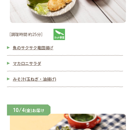
［調理時間 約25分］
魚のサクサク竜田揚げ
マカロニサラダ
みそ汁(玉ねぎ・油揚げ)
10/4
(金)お届け