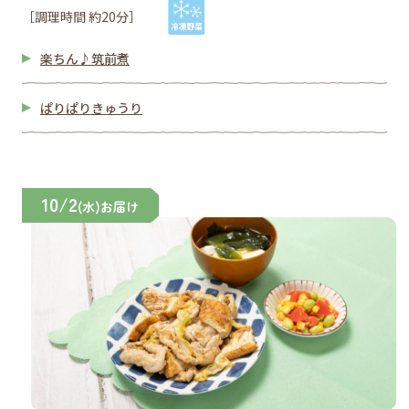
［調理時間 約20分］
楽ちん♪筑前煮
ぱりぱりきゅうり
10/2
(水)お届け