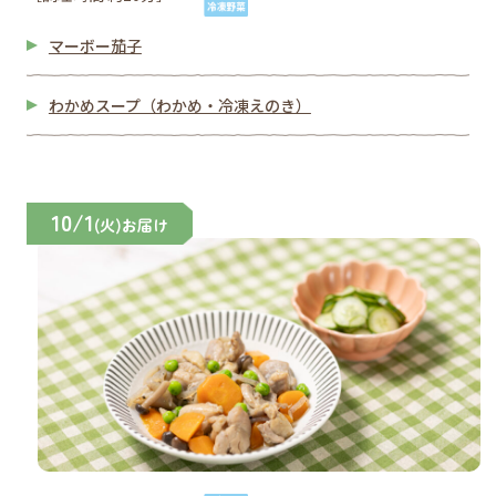
マーボー茄子
わかめスープ（わかめ・冷凍えのき）
10/1
(火)お届け