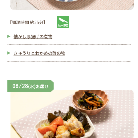
［調理時間 約25分］
懐かし厚揚げの煮物
きゅうりとわかめの酢の物
08/28
(水)お届け