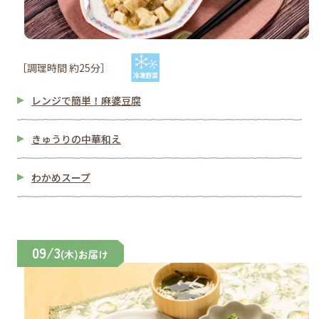
［調理時間 約25分］
レンジで簡単！麻婆豆腐
きゅうりの中華和え
わかめスープ
09/3
(木)お届け