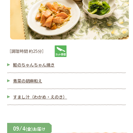
［調理時間 約25分］
鮭のちゃんちゃん焼き
青菜の胡麻和え
すまし汁（わかめ・えのき）
09/4
(金)お届け