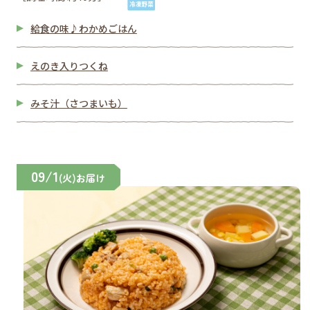
給食の味♪わかめごはん
えのき入りつくね
みそ汁（さつまいも）
09/1
(火)お届け