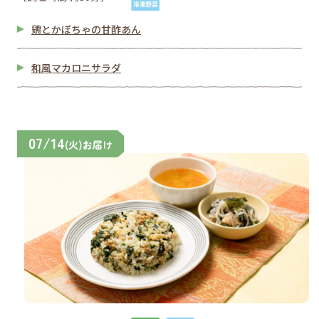
鶏とかぼちゃの甘酢あん
和風マカロニサラダ
07/14
(火)お届け