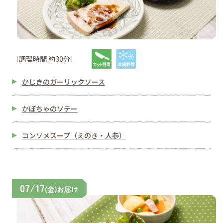
［調理時間 約30分］
かじきのガーリックソース
かぼちゃのソテー
コンソメスープ（えのき・人参）
07/17
(金)お届け