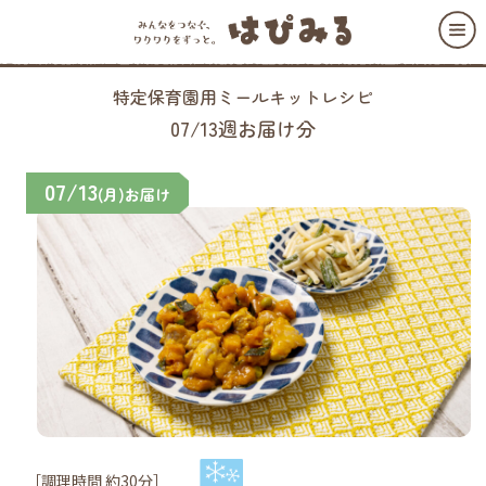
特定保育園用ミールキットレシピ
07/13週お届け分
07/13
(月)お届け
［調理時間 約30分］