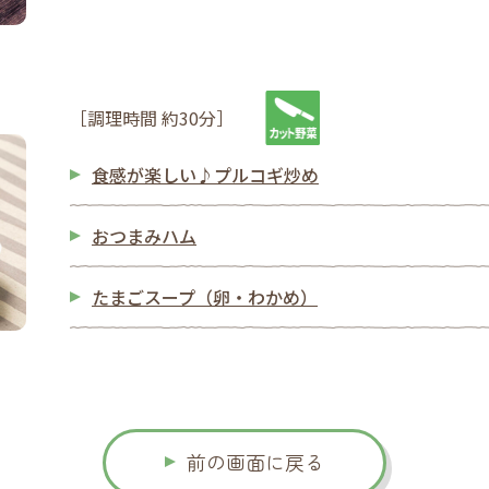
［調理時間 約30分］
食感が楽しい♪プルコギ炒め
おつまみハム
たまごスープ（卵・わかめ）
前の画面に戻る