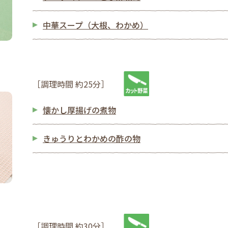
中華スープ（大根、わかめ）
［調理時間 約25分］
懐かし厚揚げの煮物
きゅうりとわかめの酢の物
［調理時間 約30分］