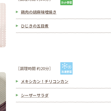
鶏肉の胡麻味噌焼き
ひじきの五目煮
［調理時間 約20分］
メキシカン！チリコンカン
シーザーサラダ