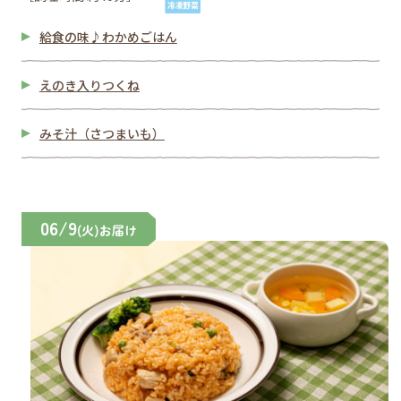
給食の味♪わかめごはん
えのき入りつくね
みそ汁（さつまいも）
06/9
(火)お届け