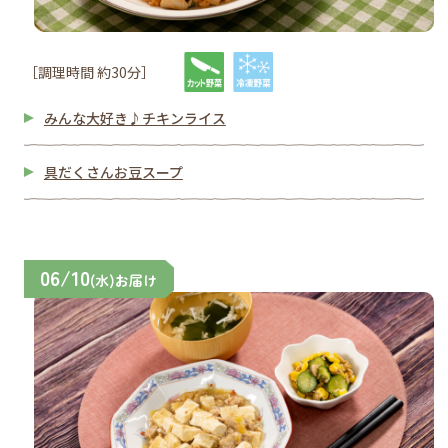
［調理時間 約30分］
みんな大好き♪チキンライス
具だくさんお豆スープ
06/10
(水)お届け