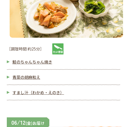
［調理時間 約25分］
鮭のちゃんちゃん焼き
青菜の胡麻和え
すまし汁（わかめ・えのき）
06/12
(金)お届け