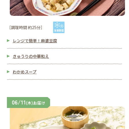
［調理時間 約25分］
レンジで簡単！麻婆豆腐
きゅうりの中華和え
わかめスープ
06/11
(木)お届け