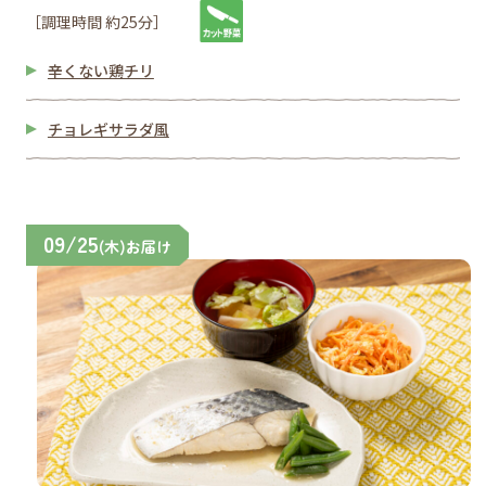
［調理時間 約25分］
辛くない鶏チリ
チョレギサラダ風
09/25
(木)お届け