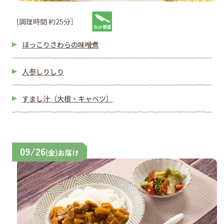
［調理時間 約25分］
ほっこりさわらの味噌煮
人参しりしり
すまし汁（大根・キャベツ）
09/26
(金)お届け