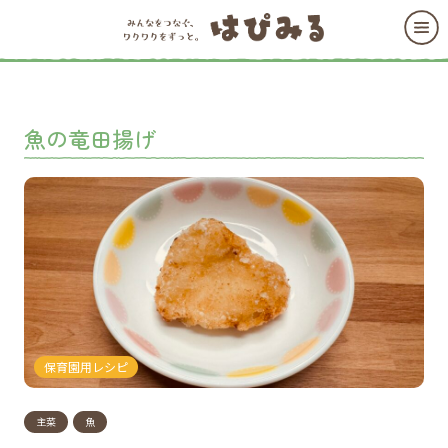
魚の竜田揚げ
保育園用レシピ
主菜
魚