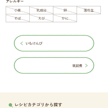
アレルギー
小麦
乳成分
卵
落花生
そば
えび
かに
いもけんぴ
筑前煮
レシピカテゴリから探す