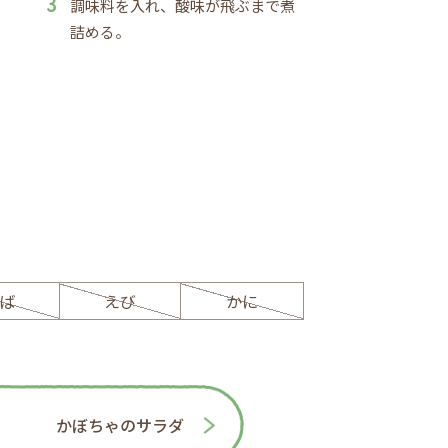
調味料を入れ、酸味が飛ぶまで煮
詰める。
ば
えび
かに
かぼちゃのサラダ