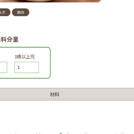
ねぎ
鶏肉
味料分量
3歳以上児
材料