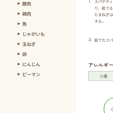
スパゲテ
豚肉
り、茹で
鶏肉
たまねぎ
する。
魚
じゃがいも
茹でたス
玉ねぎ
卵
にんじん
アレルギ
ピーマン
小麦