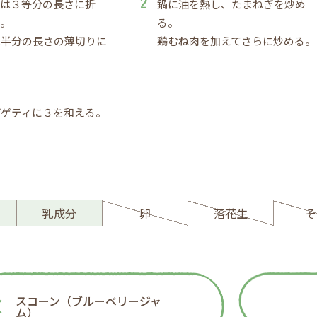
ィは３等分の長さに折
鍋に油を熱し、たまねぎを炒め
る。
る。
は半分の長さの薄切りに
鶏むね肉を加えてさらに炒める。
パゲティに３を和える。
ー
乳成分
卵
落花生
そ
スコーン（ブルーベリージャ
ム）