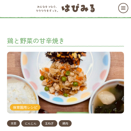
鶏と野菜の甘辛焼き
保育園用レシピ
主菜
にんじん
玉ねぎ
鶏肉