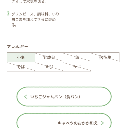
さらして水気を切る。
グリンピース、調味料、いり
白ごまを加えてさらに炒め
る。
アレルギー
小麦
乳成分
卵
落花生
そば
えび
かに
いちごジャムパン（食パン）
キャベツのおかか和え