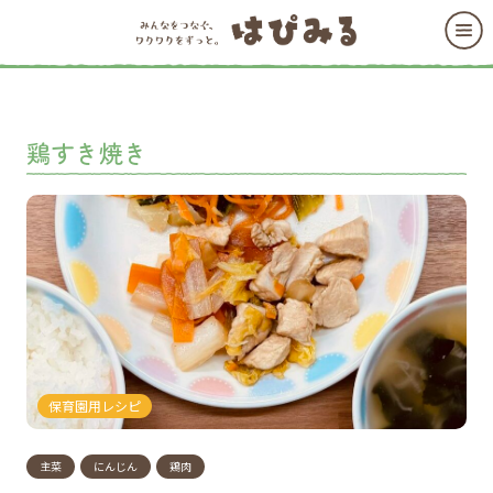
鶏すき焼き
保育園用レシピ
主菜
にんじん
鶏肉