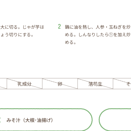
口大に切る。じゃが芋は
鍋に油を熱し、人参・玉ねぎを炒
ちょう切りにする。
める。しんなりしたら①を加え炒
める。
ー
乳成分
卵
落花生
そ
みそ汁（大根･油揚げ）