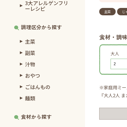
3大アレルゲンフリ
ーレシピ
主菜
じ
調理区分から探す
食材・調
主菜
副菜
大人
汁物
おやつ
ごはんもの
※家庭用ミー
『大人2人 
麺類
食材から探す