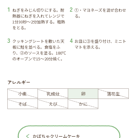
ねぎをみじん切りにする。耐
①・マヨネーズを混ぜ合わせ
熱器にねぎを入れてレンジで
る。
1分30秒～2分加熱する。粗熱
をとる。
クッキングシートを敷いた天
お皿に③を盛り付け、ミニト
板に鮭を並べる。食塩をふ
マトを添える。
り、②のソースを塗る。180℃
のオーブンで15～20分焼く。
アレルギー
小麦
乳成分
卵
落花生
そば
えび
かに
かぼちゃクリームケーキ