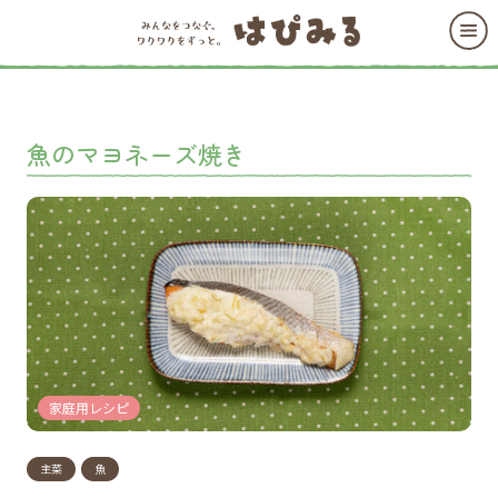
魚のマヨネーズ焼き
家庭用レシピ
主菜
魚