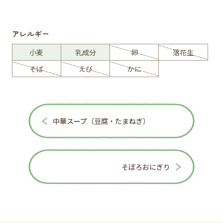
アレルギー
小麦
乳成分
卵
落花生
そば
えび
かに
中華スープ（豆腐・たまねぎ）
そぼろおにぎり