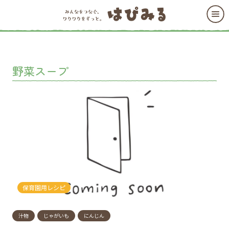
野菜スープ
保育園用レシピ
汁物
じゃがいも
にんじん