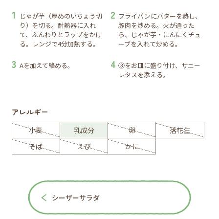
じゃが芋（厚めのいちょう切
フライパンにバターを熱し、
り）を切る。耐熱器に入れ
豚肉を炒める。火が通った
て、ふんわりとラップをかけ
ら、じゃが芋・にんにくチュ
る。レンジで4分加熱する。
ーブを入れて炒める。
Aを加えて絡める。
③をお皿に盛り付け、サニー
レタスを添える。
アレルギー
小麦
乳成分
卵
落花生
そば
えび
かに
シーザーサラダ