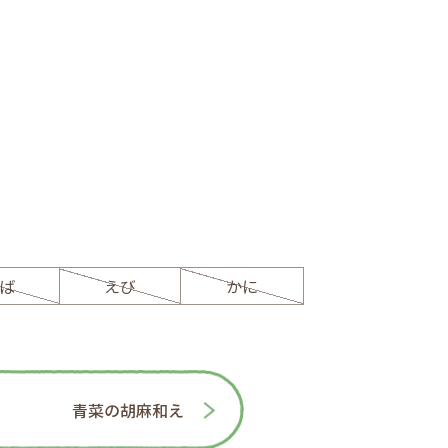
ば
えび
かに
青菜の胡麻和え