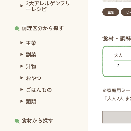
3大アレルゲンフリ
ーレシピ
主菜
じ
調理区分から探す
食材・調
主菜
副菜
大人
汁物
おやつ
ごはんもの
※家庭用ミー
『大人2人 
麺類
食材から探す