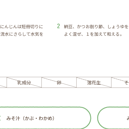
、にんじんは短冊切りに
納豆、かつお削り節、しょうゆを
て流水にさらして水気を
よく混ぜ、１を加えて和える。
ー
乳成分
卵
落花生
そ
みそ汁（かぶ・わかめ）