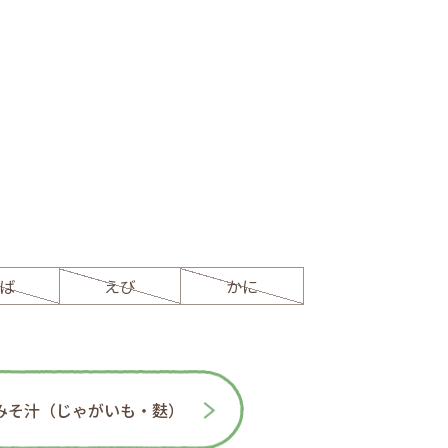
ば
えび
かに
みそ汁（じゃがいも・麩）