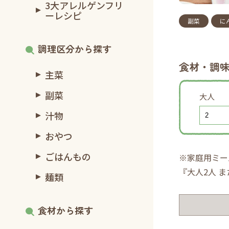
3大アレルゲンフリ
ーレシピ
副菜
に
調理区分から探す
食材・調
主菜
副菜
大人
汁物
おやつ
ごはんもの
※家庭用ミー
『大人2人 
麺類
食材から探す