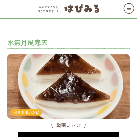
水無月風寒天
保育園用レシピ
動画レシピ