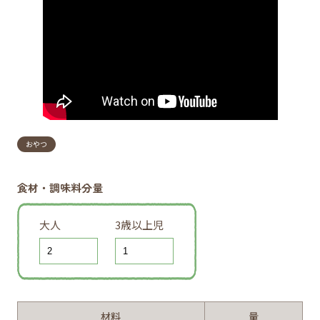
おやつ
食材・調味料分量
大人
3歳以上児
材料
量