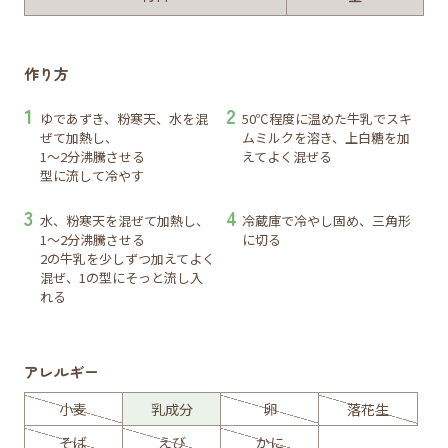
作り方
ゆであずき、粉寒天、水を混
50℃程度に温めた牛乳でスキ
ぜて加熱し、
ムミルクを溶き、上白糖を加
1～2分沸騰させる
えてよく混ぜる
型に流して冷やす
水、粉寒天を混ぜて加熱し、
冷蔵庫で冷やし固め、三角形
1～2分沸騰させる
に切る
2の牛乳を少しずつ加えてよく
混ぜ、1の型にそっと流し入
れる
アレルギー
小麦
乳成分
卵
落花生
そば
えび
かに