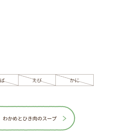
ば
えび
かに
わかめとひき肉のスープ