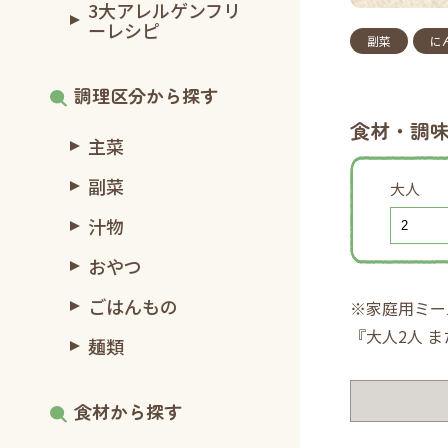
3大アレルゲンフリ
ーレシピ
副菜
に
調理区分から探す
食材・調
主菜
副菜
大人
汁物
おやつ
ごはんもの
※家庭用ミー
『大人2人 
麺類
食材から探す