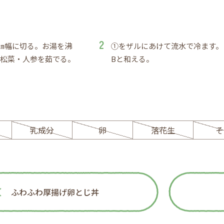
㎝幅に切る。お湯を沸
①をザルにあけて流水で冷ます。
小松菜・人参を茹でる。
Bと和える。
ー
乳成分
卵
落花生
そ
ふわふわ厚揚げ卵とじ丼