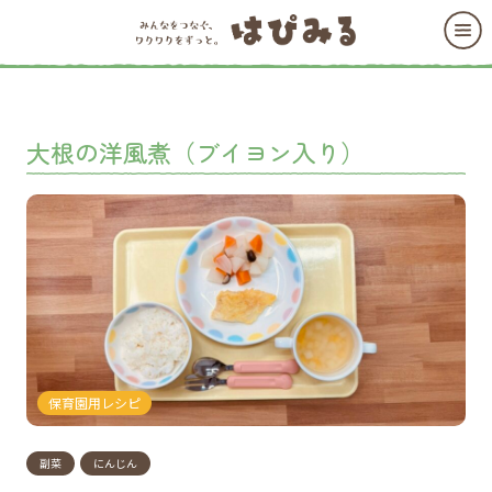
大根の洋風煮（ブイヨン入り）
保育園用レシピ
副菜
にんじん