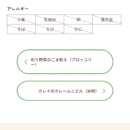
アレルギー
小麦
乳成分
卵
落花生
そば
えび
かに
彩り野菜のごま和え（ブロッコリ
ー）
カレイのカレームニエル（米粉）