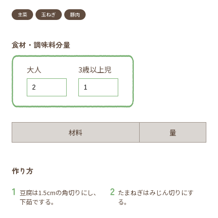
主菜
玉ねぎ
豚肉
食材・調味料分量
大人
3歳以上児
材料
量
作り方
豆腐は1.5cmの角切りにし、
たまねぎはみじん切りにす
下茹でする。
る。