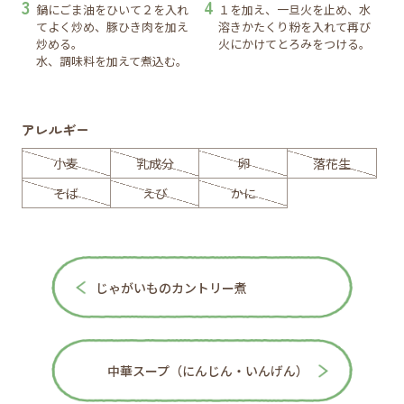
鍋にごま油をひいて２を入れ
１を加え、一旦火を止め、水
てよく炒め、豚ひき肉を加え
溶きかたくり粉を入れて再び
炒める。
火にかけてとろみをつける。
水、調味料を加えて煮込む。
アレルギー
小麦
乳成分
卵
落花生
そば
えび
かに
じゃがいものカントリー煮
中華スープ（にんじん・いんげん）