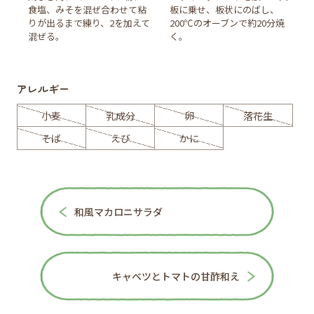
食塩、みそを混ぜ合わせて粘
板に乗せ、板状にのばし、
りが出るまで練り、2を加えて
200℃のオーブンで約20分焼
混ぜる。
く。
アレルギー
小麦
乳成分
卵
落花生
そば
えび
かに
和風マカロニサラダ
キャベツとトマトの甘酢和え