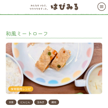
和風ミートローフ
保育園用レシピ
主菜
にんじん
玉ねぎ
鶏肉