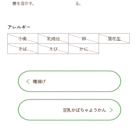
糖を溶かす。
る。
アレルギー
小麦
乳成分
卵
落花生
そば
えび
かに
曙揚げ
豆乳かぼちゃようかん