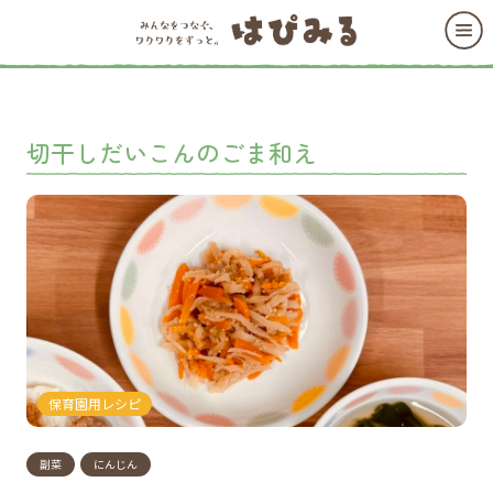
切干しだいこんのごま和え
保育園用レシピ
副菜
にんじん