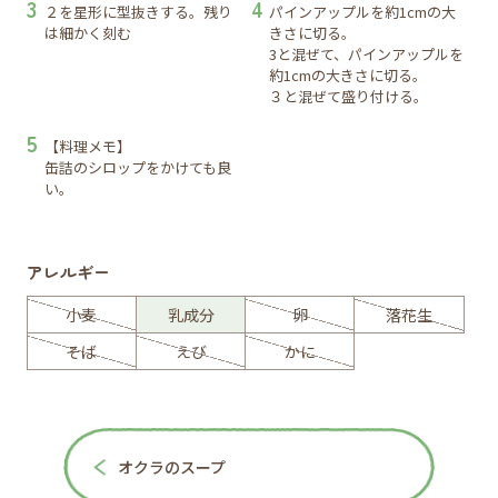
２を星形に型抜きする。残り
パインアップルを約1cmの大
は細かく刻む
きさに切る。
3と混ぜて、パインアップルを
約1cmの大きさに切る。
３と混ぜて盛り付ける。
【料理メモ】
缶詰のシロップをかけても良
い。
アレルギー
小麦
乳成分
卵
落花生
そば
えび
かに
オクラのスープ