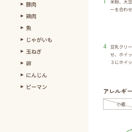
米粉、大
豚肉
ーを合わ
鶏肉
魚
じゃがいも
豆乳クリ
玉ねぎ
せ、ホイ
３にホイ
卵
にんじん
ピーマン
アレルギ
小麦