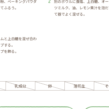
豆粉、ベーキングパウダ
別のボウルに食塩、上白糖、オー
せてふるう。
ツミルク、油、レモン果汁を泡だ
て器でよく混ぜる。
ームと上白糖を混ぜ合わ
ップする。
ップを飾る。
ー
乳成分
卵
落花生
そ