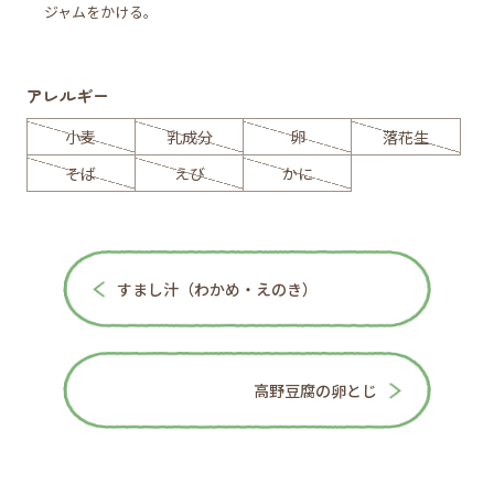
ジャムをかける。
アレルギー
小麦
乳成分
卵
落花生
そば
えび
かに
すまし汁（わかめ・えのき）
高野豆腐の卵とじ