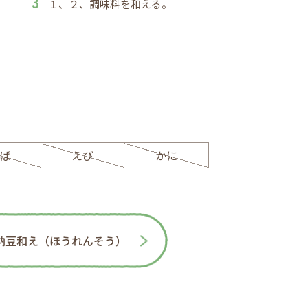
１、２、調味料を和える。
ば
えび
かに
納豆和え（ほうれんそう）