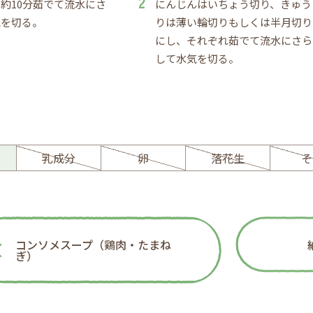
約10分茹でて流水にさ
にんじんはいちょう切り、きゅう
気を切る。
りは薄い輪切りもしくは半月切り
にし、それぞれ茹でて流水にさら
して水気を切る。
ー
乳成分
卵
落花生
そ
コンソメスープ（鶏肉・たまね
ぎ）