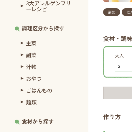
3大アレルゲンフリ
ーレシピ
副菜
に
調理区分から探す
食材・調
主菜
副菜
大人
汁物
おやつ
ごはんもの
麺類
作り方
食材から探す