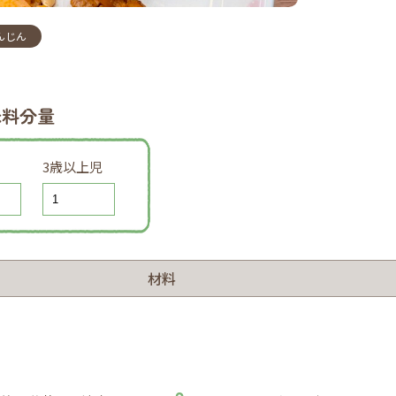
んじん
味料分量
3歳以上児
材料